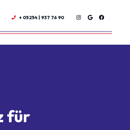
+ 05254 | 937 76 90
 für